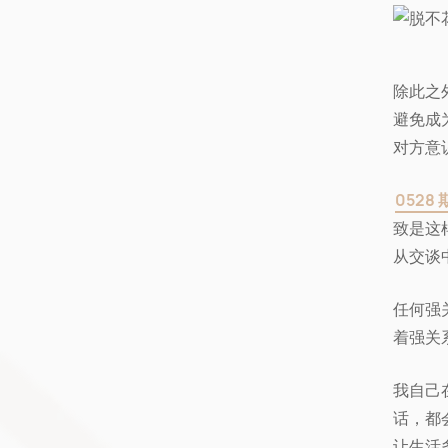
除此之
避免成
对方意
0528 
致是这
从交谈
任何强
着强关
我自己
话，都
让生活