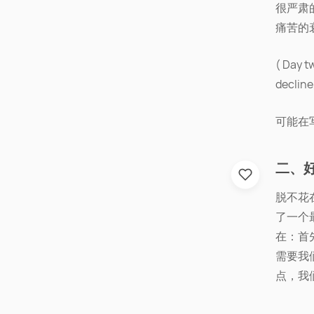
很严肃
痛苦的衰
( Day t
decline
可能在写
二、
脱不花
了一个
在：首
需要我
点，我