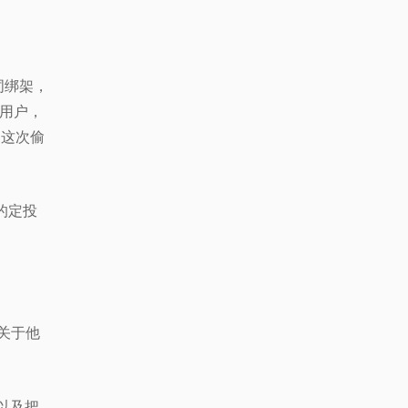
词绑架，
阅用户，
己这次偷
的定投
关于他
以及把