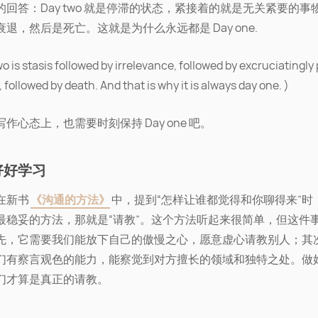
的回答：Day two 就是停滞的状态，紧接着的就是无关紧要的事
退，然后是死亡。这就是为什么永远都是 Day one.
wo is stasis followed by irrelevance, followed by excruciatingly
, followed by death. And that is why it is always day one. )
作心态上，也需要时刻保持 Day one 吧。
好好学习
在新书
《沟通的方法》
中，提到“怎样让谁都觉得和你聊得来”时
最稳妥的方法，那就是“请教”。这个方法听起来很简单，但这件
先，它需要我们能放下自己的傲慢之心，愿意虚心请教别人；其
们有察言观色的能力，能察觉到对方擅长的领域和独特之处。做
们才算是真正的请教。