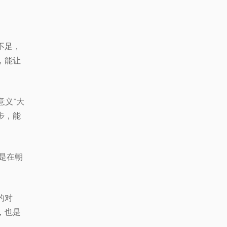
不足，
，能让
意义”大
步，能
是在朝
的对
，也是