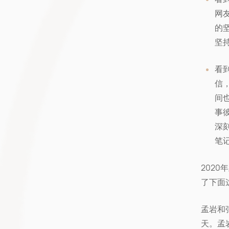
网
的
坚持
看
信
间
事
深
笔
202
了下面
孟岩和
天。孟