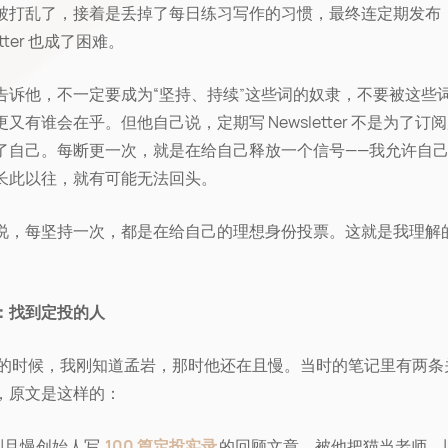
被打乱了，接着是丢掉了每日练习写作的习惯，最终连定期发布
etter 也成了困难。
告诉他，不一定要成为“坚持、持续”这些词的奴隶，不要被这些
又有谁会在乎。但他自己说，定期写 Newsletter 不是为了订
了自己。每断更一次，就是在给自己释放一个信号——我允许自
长此以往，就有可能无法回头。
说，每坚持一次，都是在给自己的理想身份投票。这就是我理解
。
：找到定投的人
9年的时候，我刚知道孟岩，那时他还在且慢。当时的笔记里有两条
，原文是这样的：
到且慢创始人写
100 篇定投实录
的回顾文章，被他把猫当老师、