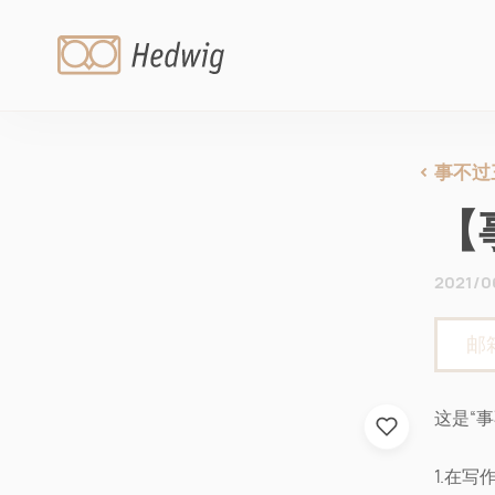
事不过
【
2021/0
这是“事
1.在写作