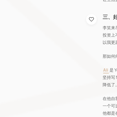
三、
李笑来
投资上
以我更
那如何
Ali
是 
坚持写 
降低了
在他自我
一个可
他都是