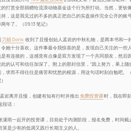
友的打赏全部捐赠给流浪动物基金这个行为所打动。当然，更钦
坚持，这是我见过的不多的真正把自己的实盘操作完全公开的账
两年了。（09.13 笔记）
到
刀姐 Doris
收到了且慢创始人孟岩的中秋礼物，是两本书和一
，令她十分喜欢。这件事最令我惊喜的是，发现自己关注的一些
也是有连接的，这感觉有点像是双方发现了一个共同朋友，然后
彼此的认可和信任加深了。附上的那封信里，“因上努力，果上随
刻，求而不得往往是痛苦和忧愁的根源，用这句话时刻自勉吧。（09
记）
0年孟岩离开且慢，创建有知有行时并推出
免费投资课
时，我在即
这段话：
张潇雨一起开的投资课，目前处于内测阶段，报名免费，时间截
岩算是少有的低调又践行长期主义的人。