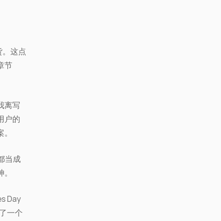
货。这点
章节
。
我离写
用户的
案。
天都当成
神。
s Day
出了一个