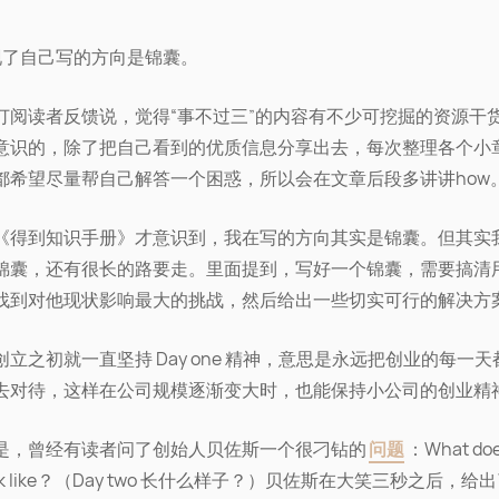
现了自己写的方向是锦囊。
订阅读者反馈说，觉得“事不过三”的内容有不少可挖掘的资源干
意识的，除了把自己看到的优质信息分享出去，每次整理各个小
都希望尽量帮自己解答一个困惑，所以会在文章后段多讲讲how
《得到知识手册》才意识到，我在写的方向其实是锦囊。但其实
锦囊，还有很长的路要走。里面提到，写好一个锦囊，需要搞清
找到对他现状影响最大的挑战，然后给出一些切实可行的解决方
创立之初就一直坚持 Day one 精神，意思是永远把创业的每一
去对待，这样在公司规模逐渐变大时，也能保持小公司的创业精
是，曾经有读者问了创始人贝佐斯一个很刁钻的
问题
：What doe
look like？（Day two 长什么样子？）贝佐斯在大笑三秒之后，给