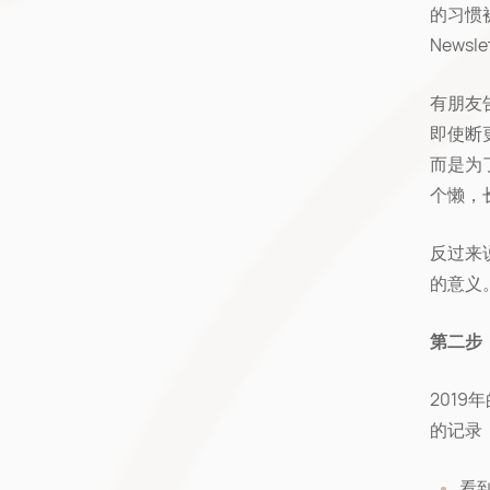
的习惯
Newsl
有朋友
即使断更
而是为
个懒，
反过来
的意义
第二步
201
的记录
看