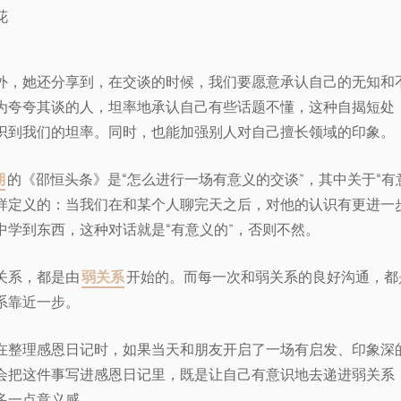
外，她还分享到，在交谈的时候，我们要愿意承认自己的无知和
为夸夸其谈的人，坦率地承认自己有些话题不懂，这种自揭短处
识到我们的坦率。同时，也能加强别人对自己擅长领域的印象。
期
的《邵恒头条》是“怎么进行一场有意义的交谈”，其中关于“有
样定义的：当我们在和某个人聊完天之后，对他的认识有更进一
中学到东西，这种对话就是“有意义的”，否则不然。
关系，都是由
弱关系
开始的。而每一次和弱关系的良好沟通，都
系靠近一步。
在整理感恩日记时，如果当天和朋友开启了一场有启发、印象深
会把这件事写进感恩日记里，既是让自己有意识地去递进弱关系
多一点意义感。