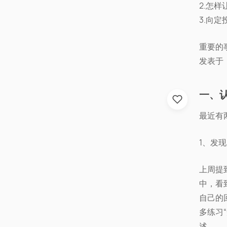
2.怎
3.向
重要的
发表于：2
一、
最近有
1、发
上周提
中，看
自己的
多练习
述。