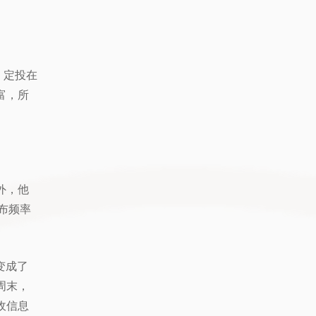
。定投在
富，所
外，他
发布频率
 变成了
周末，
收信息