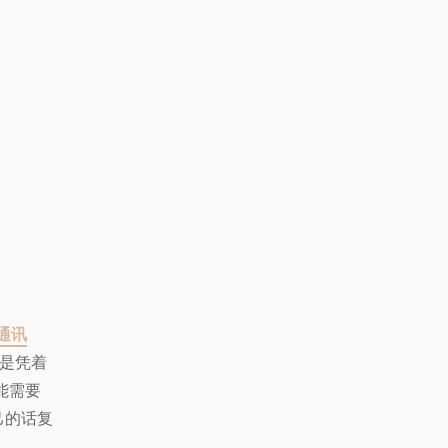
周通讯
都是凭着
能需要
己的话复