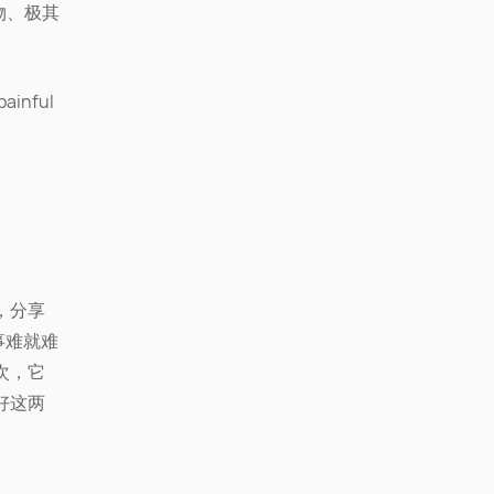
物、极其
 painful
，分享
事难就难
次，它
好这两