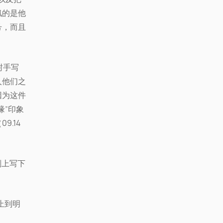
佩的是他
号，而且
封手写
人他们之
因为这件
缘”印象
.14
刻上写下
止到明